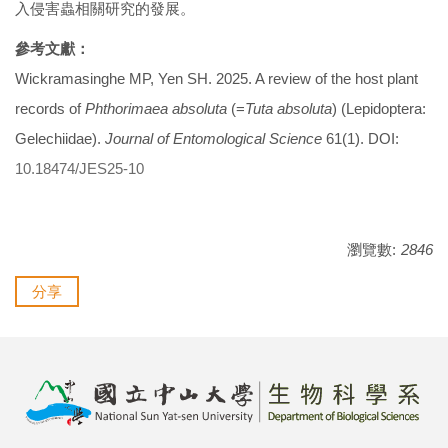
入侵害蟲相關研究的發展。
參考文獻：
Wickramasinghe MP, Yen SH. 2025. A review of the host plant
records of
Phthorimaea absoluta
(=
Tuta absoluta
) (Lepidoptera:
Gelechiidae).
Journal of Entomological Science
61(1). DOI:
10.18474/JES25-10
瀏覽數:
2846
分享