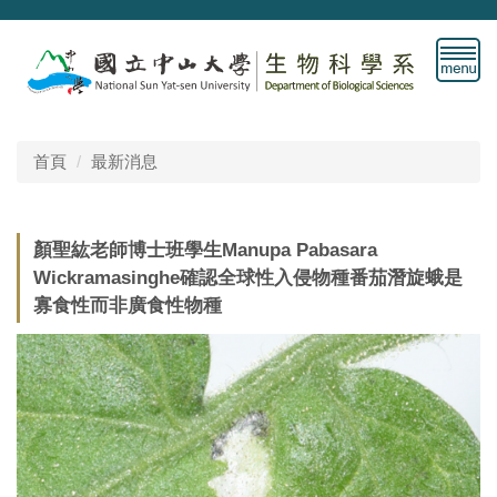
跳
到
主
要
內
容
首頁
最新消息
區
顏聖紘老師博士班學生Manupa Pabasara
Wickramasinghe確認全球性入侵物種番茄潛旋蛾是
寡食性而非廣食性物種