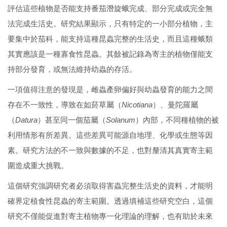
評估這些植物是否能支持番茄潛旋蛾完成、部分完成或完全無
法完成生活史。研究結果顯示，只有特定的一小部分植物，主
要集中於茄科，能支持這種昆蟲完整的生活史，而且這種蛾類
其實應該是一種寡食性昆蟲。其餘被記錄為寄主的植物僅能支
持部分發育，或無法維持幼蟲的存活。
一項值得注意的發現是，雌蟲產卵偏好與幼蟲發育的能力之間
存在不一致性，導致在如菸草屬（
Nicotiana
）、曼陀羅屬
（
Datura
）甚至同一個茄屬（
Solanum
）內部，不同種植物的被
利用情形有所差異。這些差異可能源自地理、化學或生態等因
素。研究方法的不一致與數據的不足，也對釐清其真實寄主範
圍造成重大挑戰。
這個研究強調研究者必須取得害蟲完整生活史的資料，才能明
確界定植食性昆蟲的寄主範圍。透過填補這些研究空白，這個
研究不僅能促進對寄主植物專一化理論的理解，也有助於未來