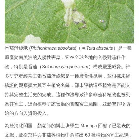
番茄潛旋蛾 (
Phthorimaea absoluta
)（ =
Tuta absoluta
）是一種
原產於南美洲的入侵性害蟲，它在全球各地的入侵對茄科作
物，特別是番茄（
Solanum lycopersicum
）構成嚴重威脅。許
多研究者經常主張番茄潛旋蛾是一種廣食性昆蟲，並根據未經
驗證的觀察擴大其寄主植物名錄，卻未評估這些植物是否能支
持其完整生活史的完成。這種作法導致許多非茄科植物也被列
為其寄主，進而模糊了該害蟲的實際寄主範圍，並影響作物防
治的方向與資源投入。
為釐清此問題，顏老師的博士班學生 Manupa 回顧了已發表的
文獻，並從茄科與非茄科植物中彙整出 63 種植物的寄主紀錄，