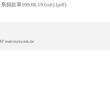
odt
pdf
系捐款單109.06.19 (
) (
)
 mail.nsysu.edu.tw