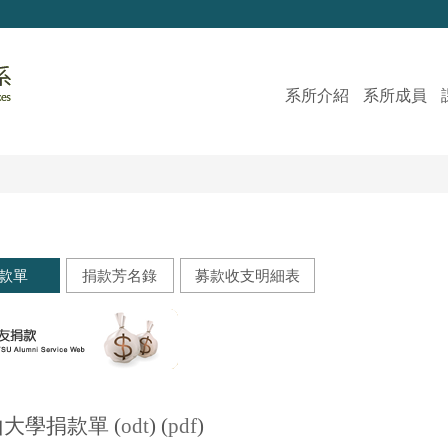
系所介紹
系所成員
款單
捐款芳名錄
募款收支明細表
odt
pdf
大學捐款單 (
) (
)