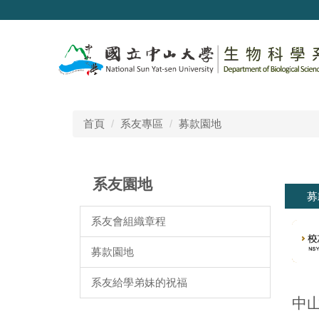
跳
到
主
要
內
容
區
首頁
系友專區
募款園地
系友園地
募
系友會組織章程
募款園地
系友給學弟妹的祝福
中山