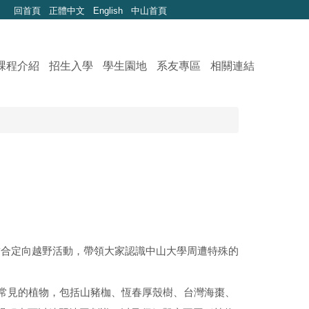
回首頁
正體中文
English
中山首頁
課程介紹
招生入學
學生園地
系友專區
相關連結
結合定向越野活動，帶領大家認識中山大學周遭特殊的
山常見的植物，包括山豬枷、恆春厚殼樹、台灣海棗、