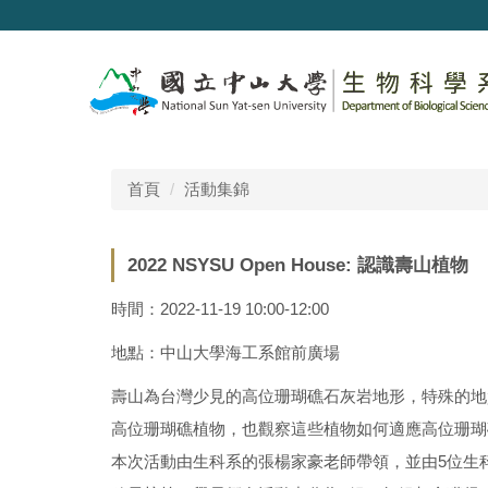
跳
到
主
要
內
容
區
首頁
活動集錦
2022 NSYSU Open House: 認識壽山植物
時間：2022-11-19 10:00-12:00
地點：中山大學海工系館前廣場
壽山為台灣少見的高位珊瑚礁石灰岩地形，特殊的地
高位珊瑚礁植物，也觀察這些植物如何適應高位珊瑚
本次活動由生科系的張楊家豪老師帶領，並由5位生