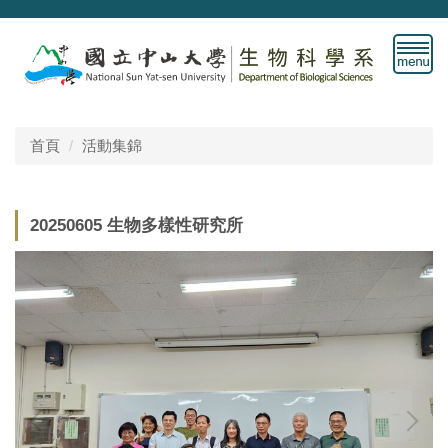
跳
到
主
要
內
容
首頁
活動集錦
區
20250605 生物多樣性研究所