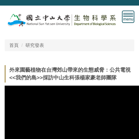
跳
到
主
要
內
容
首頁
研究發表
區
外來園藝植物在台灣郊山帶來的生態威脅：公共電視
<<我們的島>>採訪中山生科張楊家豪老師團隊