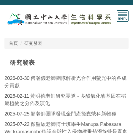
跳
到
主
要
內
容
首頁
研究發表
區
研究發表
2026-03-30
傅瀚儀老師團隊解析光合作用螢光中的各成
分貢獻
2026-02-11
黃明德老師研究團隊 - 多酚氧化酶基因在稻
屬植物之分佈及演化
2025-07-25
顏老師團隊發現金門產擬蠹蛾科新物種
2025-07-22
顏聖紘老師博士班學生Manupa Pabasara
Wickramasinghe確認全球性入侵物種番茄潛旋蛾是寡食