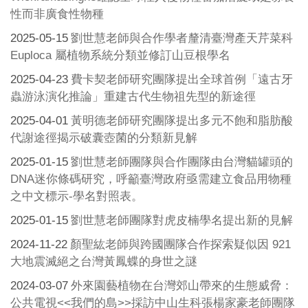
性而非廣食性物種
2025-05-15
劉世慧老師與合作學者釐清臺灣產天芹菜科
Euploca 屬植物系統分類並修訂山豆根學名
2025-04-23
費卡契老師研究團隊提出全球首例「遠古牙
蟲游泳演化推論」重建古代生物祖先型的新途徑
2025-04-01
黃明德老師研究團隊提出多元不飽和脂肪酸
代謝途徑揭示破囊壺菌的分類新見解
2025-01-15
劉世慧老師團隊與合作團隊由台灣貓罐頭的
DNA迷你條碼研究，呼籲臺灣政府亟需建立食品用物種
之中文標示-學名對照表。
2025-01-15
劉世慧老師團隊對虎皮楠學名提出新的見解
2024-11-22
顏聖紘老師與跨國團隊合作探索疑似因 921
大地震滅絕之台灣黃鳳蝶的身世之謎
2024-03-07
外來園藝植物在台灣郊山帶來的生態威脅：
公共電視<<我們的島>>採訪中山生科張楊家豪老師團隊