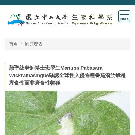
跳
到
主
要
內
容
首頁
研究發表
區
顏聖紘老師博士班學生Manupa Pabasara
Wickramasinghe確認全球性入侵物種番茄潛旋蛾是
寡食性而非廣食性物種