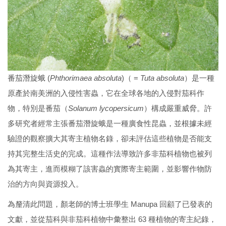
番茄潛旋蛾 (
Phthorimaea absoluta
)（ =
Tuta absoluta
）是一種
原產於南美洲的入侵性害蟲，它在全球各地的入侵對茄科作
物，特別是番茄（
Solanum lycopersicum
）構成嚴重威脅。許
多研究者經常主張番茄潛旋蛾是一種廣食性昆蟲，並根據未經
驗證的觀察擴大其寄主植物名錄，卻未評估這些植物是否能支
持其完整生活史的完成。這種作法導致許多非茄科植物也被列
為其寄主，進而模糊了該害蟲的實際寄主範圍，並影響作物防
治的方向與資源投入。
為釐清此問題，顏老師的博士班學生 Manupa 回顧了已發表的
文獻，並從茄科與非茄科植物中彙整出 63 種植物的寄主紀錄，