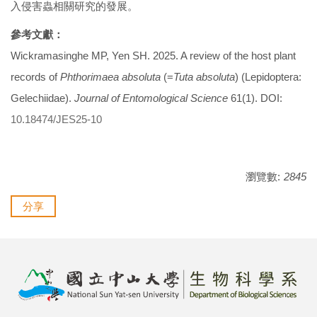
入侵害蟲相關研究的發展。
參考文獻：
Wickramasinghe MP, Yen SH. 2025. A review of the host plant
records of
Phthorimaea absoluta
(=
Tuta absoluta
) (Lepidoptera:
Gelechiidae).
Journal of Entomological Science
61(1). DOI:
10.18474/JES25-10
瀏覽數:
2845
分享