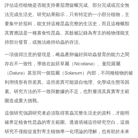
評估這些植物是否能支持番茄潛旋蛾完成、部分完成或完全無
法完成生活史。研究結果顯示，只有特定的一小部分植物，主
要集中於茄科，能支持這種昆蟲完整的生活史，而且這種蛾類
其實應該是一種寡食性昆蟲。其餘被記錄為寄主的植物僅能支
持部分發育，或無法維持幼蟲的存活。
一項值得注意的發現是，雌蟲產卵偏好與幼蟲發育的能力之間
存在不一致性，導致在如菸草屬（
Nicotiana
）、曼陀羅屬
（
Datura
）甚至同一個茄屬（
Solanum
）內部，不同種植物的被
利用情形有所差異。這些差異可能源自地理、化學或生態等因
素。研究方法的不一致與數據的不足，也對釐清其真實寄主範
圍造成重大挑戰。
這個研究強調研究者必須取得害蟲完整生活史的資料，才能明
確界定植食性昆蟲的寄主範圍。透過填補這些研究空白，這個
研究不僅能促進對寄主植物專一化理論的理解，也有助於未來